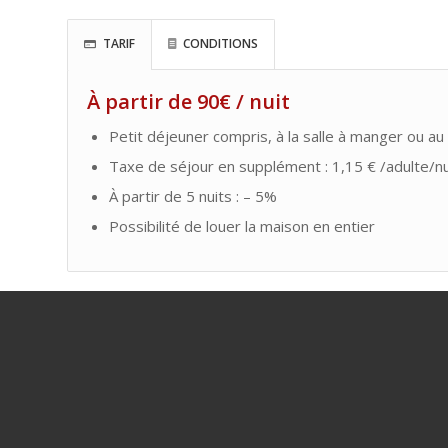
TARIF
CONDITIONS
À partir de 90€ / nuit
Petit déjeuner compris, à la salle à manger ou au 
Taxe de séjour en supplément : 1,15 € /adulte/nu
À partir de 5 nuits : – 5%
Possibilité de louer la maison en entier
YOLANDE PIVET – LA FERRADE
26, rue Berthelot